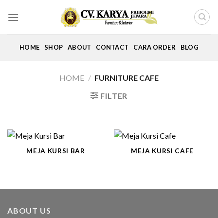
Skip
to
content
HOME
SHOP
ABOUT
CONTACT
CARA ORDER
BLOG
HOME
/
FURNITURE CAFE
FILTER
MEJA KURSI BAR
MEJA KURSI CAFE
ABOUT US