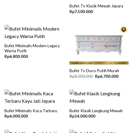
Bufet Tv Klasik Mewah Jepara
Rp
7.500.000
Bufet Minimalis Modern Legacy
Warna Putih
Rp
6.800.000
Bufet Tv Duco Putih Murah
Original
Current
Rp
8.000.000
Rp
6.700.000
price
price
was:
is:
Rp8.000.000.
Rp6.700
Bufet Minimalis Kaca Terbaru
Bufet Klasik Lengkung Mewah
Rp
6.000.000
Rp
14.000.000