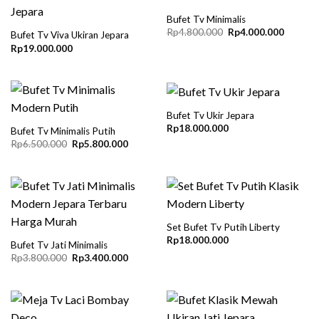
Bufet Tv Minimalis
Original
Current
Rp
4.800.000
Rp
4.000.000
Bufet Tv Viva Ukiran Jepara
price
price
Rp
19.000.000
was:
is:
Rp4.800.000.
Rp4.000
Bufet Tv Ukir Jepara
Rp
18.000.000
Bufet Tv Minimalis Putih
Original
Current
Rp
6.500.000
Rp
5.800.000
price
price
was:
is:
Rp6.500.000.
Rp5.800.000.
Set Bufet Tv Putih Liberty
Rp
18.000.000
Bufet Tv Jati Minimalis
Original
Current
Rp
3.800.000
Rp
3.400.000
price
price
was:
is:
Rp3.800.000.
Rp3.400.000.