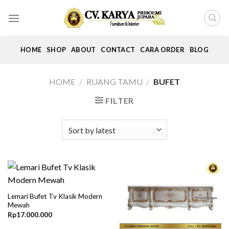
Skip
to
content
HOME
SHOP
ABOUT
CONTACT
CARA ORDER
BLOG
HOME
/
RUANG TAMU
/
BUFET
FILTER
Lemari Bufet Tv Klasik Modern
Mewah
Rp
17.000.000