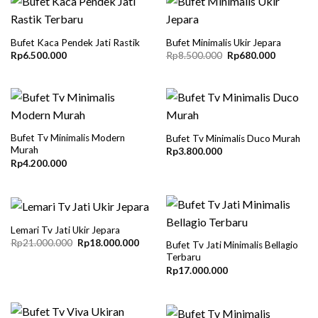
Bufet Kaca Pendek Jati Rastik
Bufet Minimalis Ukir Jepara
Original
Current
Rp
6.500.000
Rp
8.500.000
Rp
680.000
price
price
was:
is:
Rp8.500.000.
Rp680.00
Bufet Tv Minimalis Modern
Bufet Tv Minimalis Duco Murah
Murah
Rp
3.800.000
Rp
4.200.000
Lemari Tv Jati Ukir Jepara
Original
Current
Rp
21.000.000
Rp
18.000.000
Bufet Tv Jati Minimalis Bellagio
price
price
Terbaru
was:
is:
Rp21.000.000.
Rp18.000.000.
Rp
17.000.000