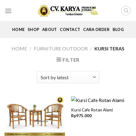
Skip
to
content
HOME
SHOP
ABOUT
CONTACT
CARA ORDER
BLOG
HOME
/
FURNITURE OUTDOOR
/
KURSI TERAS
FILTER
Kursi Cafe Rotan Alami
Rp
975.000