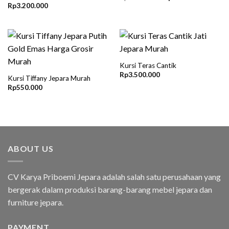
price
price
Rp
3.200.000
was:
is:
Rp2.500.000.
Rp2.200
Kursi Teras Cantik
Rp
3.500.000
Kursi Tiffany Jepara Murah
Rp
550.000
ABOUT US
CV Karya Priboemi Jepara adalah salah satu perusahaan yang
bergerak dalam produksi barang-barang mebel jepara dan
furniture jepara.
PAYMENT