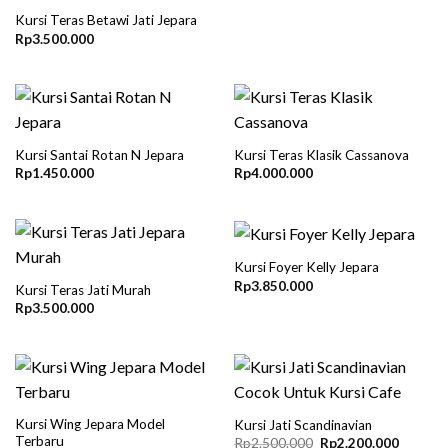
Kursi Teras Betawi Jati Jepara
Rp
3.500.000
Kursi Santai Rotan N Jepara
Kursi Teras Klasik Cassanova
Rp
1.450.000
Rp
4.000.000
Kursi Foyer Kelly Jepara
Rp
3.850.000
Kursi Teras Jati Murah
Rp
3.500.000
Kursi Wing Jepara Model
Kursi Jati Scandinavian
Terbaru
Original
Current
Rp
2.500.000
Rp
2.200.000