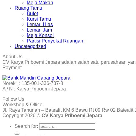
Meja Makan
Ruang Tamu
Bufet
Kursi Tamu
Lemari Hias
Lemari Jam
Meja Konsol
Partisi Penyekat Ruangan
Uncategorized
About Us
CV Karya Priboemi Jepara adalah salah satu perusahaan yang
Payment
Norek : 135-001-336-737-8
A / N : Karya Priboemi Jepara
Follow Us
Workshop & Office
Jl. Raya Tahunan – Batealit KM 6 Bawu Rt 09 Rw 02 Batealit 
Copyright 2026 ©
CV Karya Priboemi Jepara
Search for: