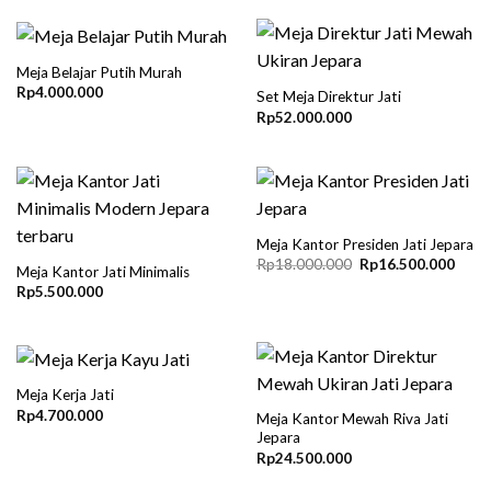
Meja Belajar Putih Murah
Rp
4.000.000
Set Meja Direktur Jati
Rp
52.000.000
Meja Kantor Presiden Jati Jepara
Original
Curre
Rp
18.000.000
Rp
16.500.000
Meja Kantor Jati Minimalis
price
price
Rp
5.500.000
was:
is:
Rp18.000.000.
Rp16
Meja Kerja Jati
Rp
4.700.000
Meja Kantor Mewah Riva Jati
Jepara
Rp
24.500.000