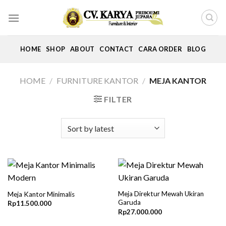
Skip
to
content
HOME
SHOP
ABOUT
CONTACT
CARA ORDER
BLOG
HOME
/
FURNITURE KANTOR
/
MEJA KANTOR
FILTER
Meja Direktur Mewah Ukiran
Meja Kantor Minimalis
Garuda
Rp
11.500.000
Rp
27.000.000