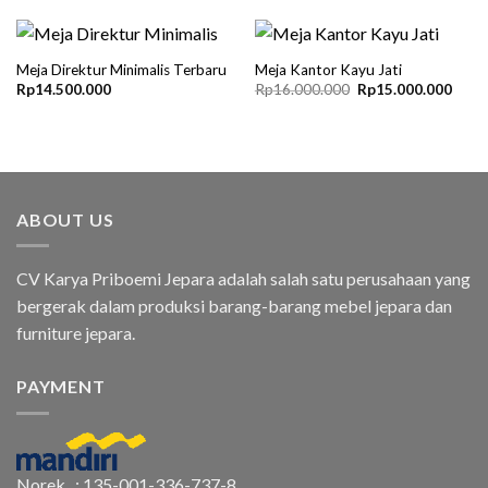
Meja Direktur Minimalis Terbaru
Meja Kantor Kayu Jati
Original
Curre
Rp
14.500.000
Rp
16.000.000
Rp
15.000.000
price
price
was:
is:
Rp16.000.000.
Rp15
ABOUT US
CV Karya Priboemi Jepara adalah salah satu perusahaan yang
bergerak dalam produksi barang-barang mebel jepara dan
furniture jepara.
PAYMENT
Norek : 135-001-336-737-8