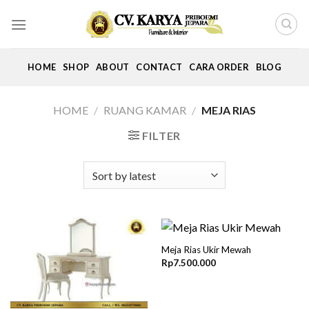
Skip
to
content
HOME
SHOP
ABOUT
CONTACT
CARA ORDER
BLOG
HOME
/
RUANG KAMAR
/
MEJA RIAS
FILTER
Meja Rias Ukir Mewah
Rp
7.500.000