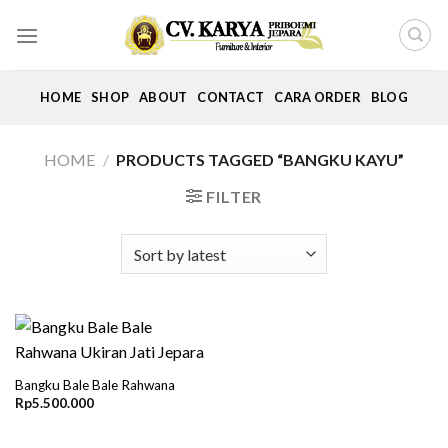
Skip
to
content
HOME
SHOP
ABOUT
CONTACT
CARA ORDER
BLOG
HOME
/
PRODUCTS TAGGED “BANGKU KAYU”
FILTER
Bangku Bale Bale Rahwana
Rp
5.500.000