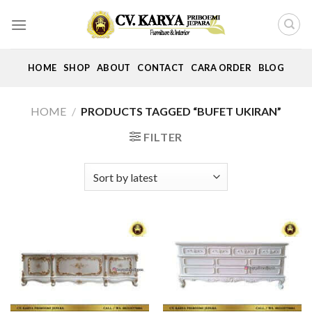
Skip
to
content
HOME
SHOP
ABOUT
CONTACT
CARA ORDER
BLOG
HOME
/
PRODUCTS TAGGED “BUFET UKIRAN”
FILTER