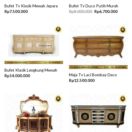
Bufet Tv Klasik Mewah Jepara
Bufet Tv Duco Putih Murah
Original
Current
Rp
7.500.000
Rp
8.000.000
Rp
6.700.000
price
price
was:
is:
Rp8.000.000.
Rp6.700
Bufet Klasik Lengkung Mewah
Meja Tv Laci Bombay Deco
Rp
14.000.000
Rp
12.500.000