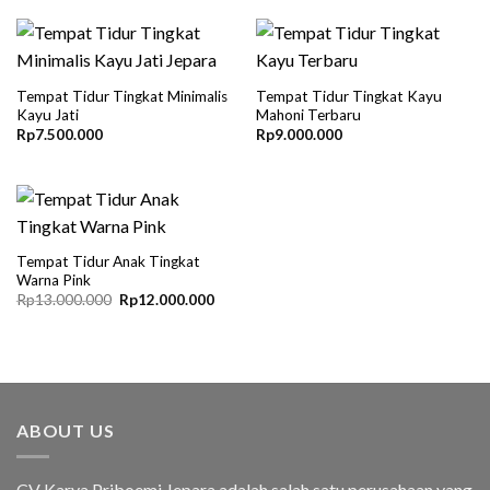
Tempat Tidur Tingkat Minimalis
Tempat Tidur Tingkat Kayu
Kayu Jati
Mahoni Terbaru
Rp
7.500.000
Rp
9.000.000
Tempat Tidur Anak Tingkat
Warna Pink
Original
Current
Rp
13.000.000
Rp
12.000.000
price
price
was:
is:
Rp13.000.000.
Rp12.000.000.
ABOUT US
CV Karya Priboemi Jepara adalah salah satu perusahaan yang