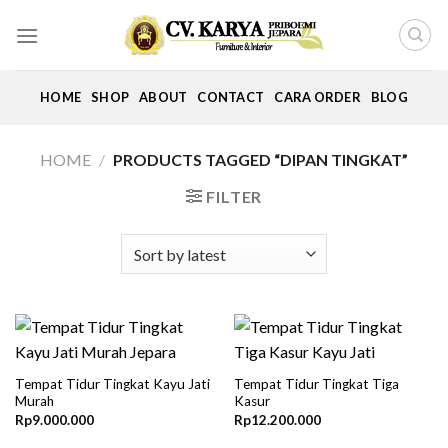
Skip
to
content
HOME
SHOP
ABOUT
CONTACT
CARA ORDER
BLOG
HOME
/
PRODUCTS TAGGED “DIPAN TINGKAT”
FILTER
Tempat Tidur Tingkat Kayu Jati
Tempat Tidur Tingkat Tiga
Murah
Kasur
Rp
9.000.000
Rp
12.200.000