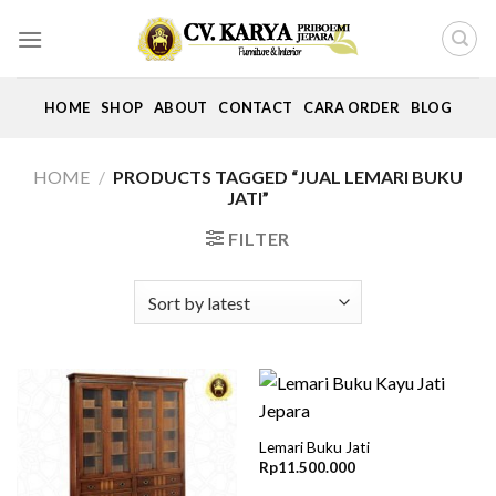
Skip
to
content
HOME
SHOP
ABOUT
CONTACT
CARA ORDER
BLOG
HOME
/
PRODUCTS TAGGED “JUAL LEMARI BUKU
JATI”
FILTER
Lemari Buku Jati
Rp
11.500.000