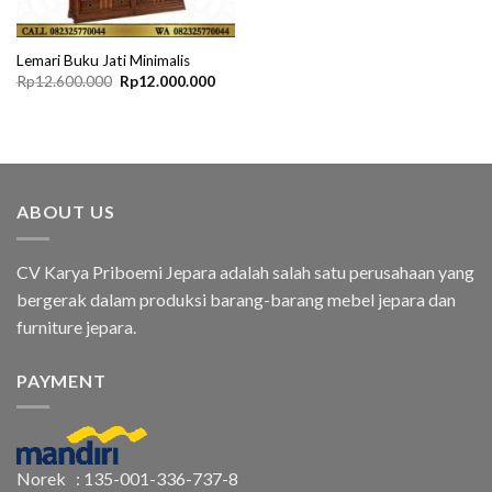
Lemari Buku Jati Minimalis
Original
Current
Rp
12.600.000
Rp
12.000.000
price
price
was:
is:
Rp12.600.000.
Rp12.000.000.
ABOUT US
CV Karya Priboemi Jepara adalah salah satu perusahaan yang
bergerak dalam produksi barang-barang mebel jepara dan
furniture jepara.
PAYMENT
Norek : 135-001-336-737-8