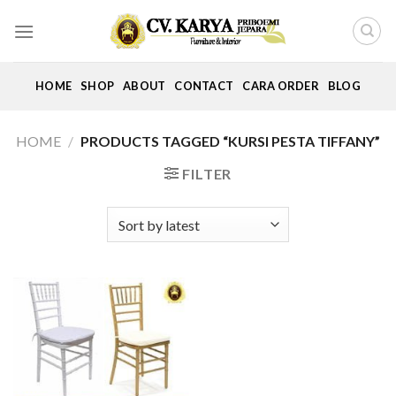
Skip
to
content
HOME
SHOP
ABOUT
CONTACT
CARA ORDER
BLOG
HOME
/
PRODUCTS TAGGED “KURSI PESTA TIFFANY”
FILTER