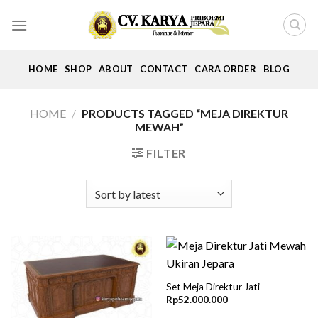
Skip
to
content
HOME
SHOP
ABOUT
CONTACT
CARA ORDER
BLOG
HOME
/
PRODUCTS TAGGED “MEJA DIREKTUR
MEWAH”
FILTER
Set Meja Direktur Jati
Rp
52.000.000