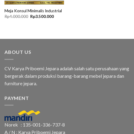
Meja Konsul Minimalis Industrial
Original
Current
Rp
4.000.000
Rp
3.500.000
price
price
was:
is:
Rp4.000.000.
Rp3.500.000.
ABOUT US
CV Karya Priboemi Jepara adalah salah satu perusahaan yang
bergerak dalam produksi barang-barang mebel jepara dan
furniture jepara.
PAYMENT
Norek : 135-001-336-737-8
A / N : Karya Priboemi Jepara