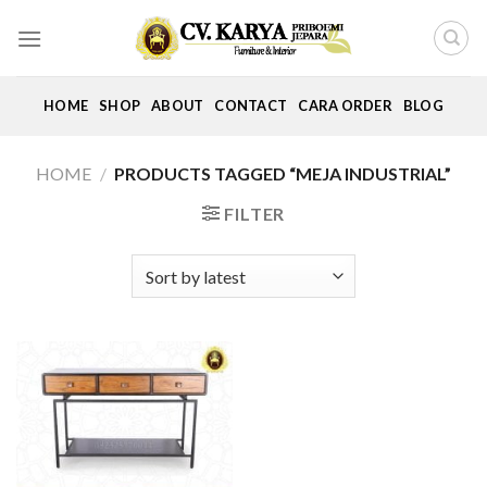
Skip
to
content
HOME
SHOP
ABOUT
CONTACT
CARA ORDER
BLOG
HOME
/
PRODUCTS TAGGED “MEJA INDUSTRIAL”
FILTER