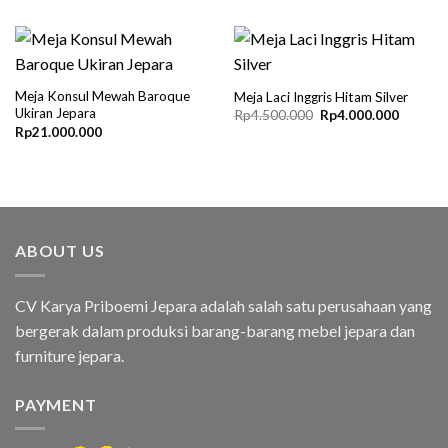
was:
is:
Rp4.000.000.
Rp3.500
Meja Konsul Mewah Baroque
Meja Laci Inggris Hitam Silver
Ukiran Jepara
Original
Current
Rp
4.500.000
Rp
4.000.000
price
price
Rp
21.000.000
was:
is:
Rp4.500.000.
Rp4.000
ABOUT US
CV Karya Priboemi Jepara adalah salah satu perusahaan yang
bergerak dalam produksi barang-barang mebel jepara dan
furniture jepara.
PAYMENT