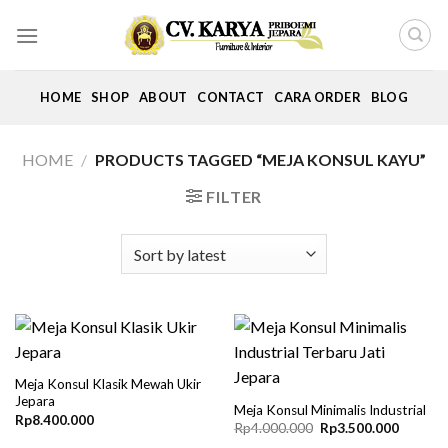
Skip
to
content
HOME
SHOP
ABOUT
CONTACT
CARA ORDER
BLOG
HOME
/
PRODUCTS TAGGED “MEJA KONSUL KAYU”
FILTER
Meja Konsul Klasik Mewah Ukir
Jepara
Meja Konsul Minimalis Industrial
Rp
8.400.000
Original
Current
Rp
4.000.000
Rp
3.500.000
price
price