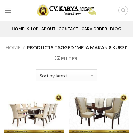
Skip
to
content
HOME
SHOP
ABOUT
CONTACT
CARA ORDER
BLOG
HOME
/
PRODUCTS TAGGED “MEJA MAKAN 8 KURSI”
FILTER