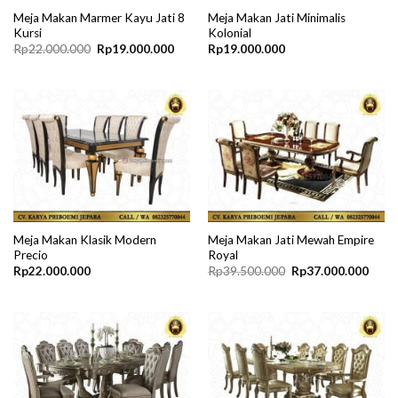
Meja Makan Marmer Kayu Jati 8
Meja Makan Jati Minimalis
Kursi
Kolonial
Original
Current
Rp
22.000.000
Rp
19.000.000
Rp
19.000.000
price
price
was:
is:
Rp22.000.000.
Rp19.000.000.
Meja Makan Klasik Modern
Meja Makan Jati Mewah Empire
Precio
Royal
Original
Curre
Rp
22.000.000
Rp
39.500.000
Rp
37.000.000
price
price
was:
is:
Rp39.500.000.
Rp37