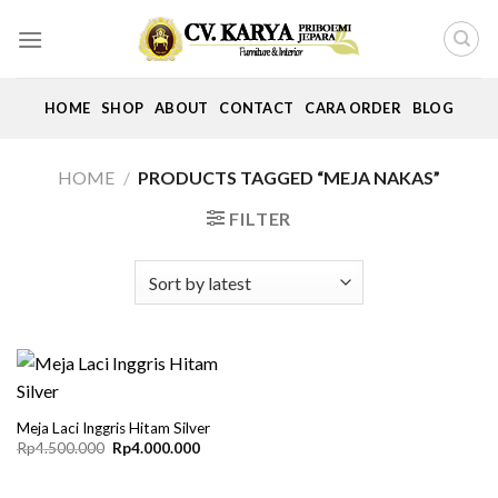
Skip
to
content
HOME
SHOP
ABOUT
CONTACT
CARA ORDER
BLOG
HOME
/
PRODUCTS TAGGED “MEJA NAKAS”
FILTER
Meja Laci Inggris Hitam Silver
Original
Current
Rp
4.500.000
Rp
4.000.000
price
price
was:
is:
Rp4.500.000.
Rp4.000.000.