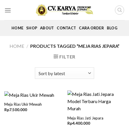
Skip
to
content
HOME
SHOP
ABOUT
CONTACT
CARA ORDER
BLOG
HOME
/
PRODUCTS TAGGED “MEJA RIAS JEPARA”
FILTER
Meja Rias Ukir Mewah
Rp
7.500.000
Meja Rias Jati Jepara
Rp
4.400.000