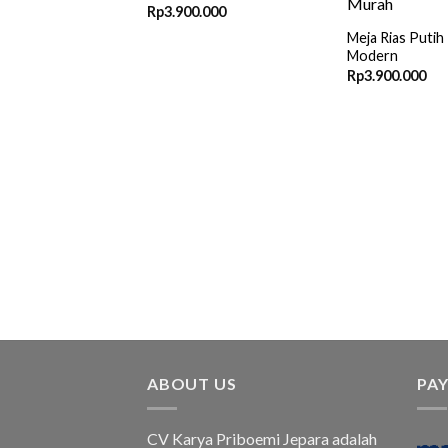
Rp
3.900.000
Meja Rias Putih 
Modern
Rp
3.900.000
ABOUT US
PA
CV Karya Priboemi Jepara adalah