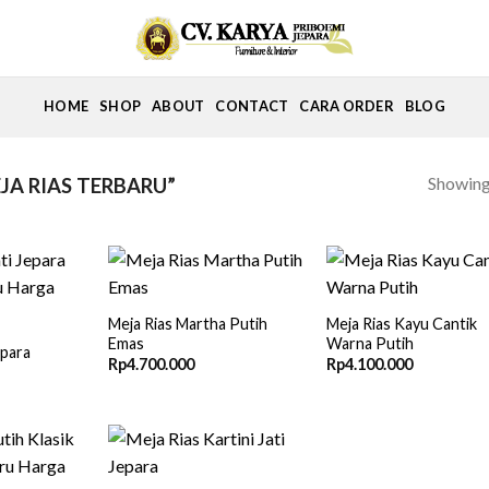
HOME
SHOP
ABOUT
CONTACT
CARA ORDER
BLOG
Showing 
A RIAS TERBARU”
Meja Rias Martha Putih
Meja Rias Kayu Cantik
Emas
Warna Putih
epara
Rp
4.700.000
Rp
4.100.000