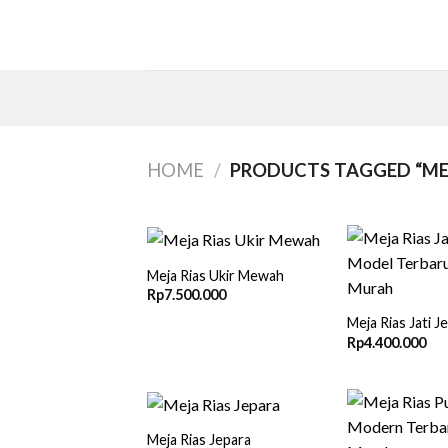
Skip
to
content
HOME
/
PRODUCTS TAGGED “MEJ
Meja Rias Ukir Mewah
Rp
7.500.000
Meja Rias Jati J
Rp
4.400.000
Meja Rias Jepara