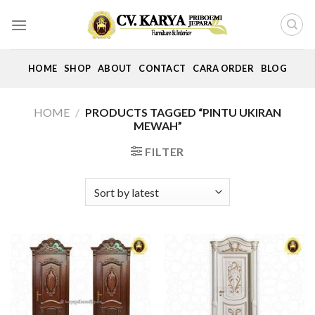
Skip
to
content
HOME
SHOP
ABOUT
CONTACT
CARA ORDER
BLOG
HOME
/
PRODUCTS TAGGED “PINTU UKIRAN
MEWAH”
FILTER