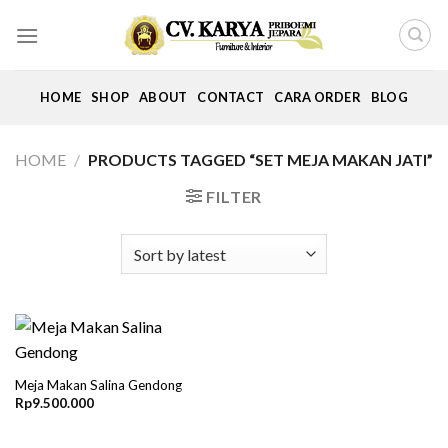
Skip
to
content
HOME
SHOP
ABOUT
CONTACT
CARA ORDER
BLOG
HOME
/
PRODUCTS TAGGED “SET MEJA MAKAN JATI”
FILTER
Meja Makan Salina Gendong
Rp
9.500.000