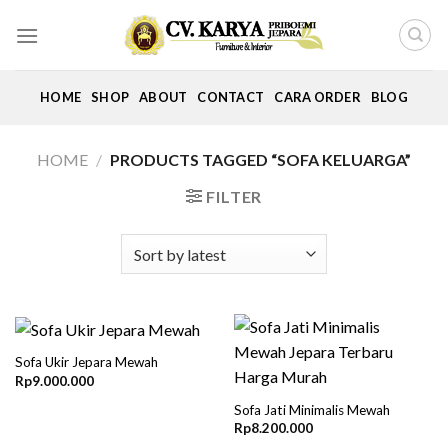
Skip
to
content
HOME
SHOP
ABOUT
CONTACT
CARA ORDER
BLOG
HOME
/
PRODUCTS TAGGED “SOFA KELUARGA”
FILTER
Sofa Ukir Jepara Mewah
Rp
9.000.000
Sofa Jati Minimalis Mewah
Rp
8.200.000