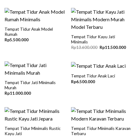
Tempat Tidur Anak Model
Rumah
Tempat Tidur Kayu Jati
Rp
5.500.000
Minimalis
Original
Curre
Rp
13.600.000
Rp
11.500.000
price
price
was:
is:
Rp13.600.000.
Rp11
Tempat Tidur Anak Laci
Rp
6.500.000
Tempat Tidur Jati Minimalis
Murah
Rp
11.000.000
Tempat Tidur Minimalis Rustic
Tempat Tidur Minimalis Karavan
Kayu Jati
Terbaru