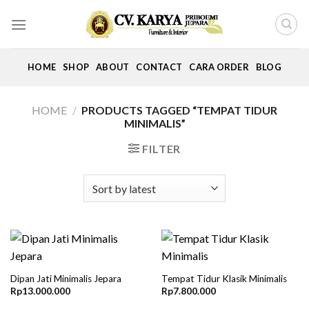
Skip
to
content
HOME
SHOP
ABOUT
CONTACT
CARA ORDER
BLOG
HOME
/
PRODUCTS TAGGED “TEMPAT TIDUR
MINIMALIS”
FILTER
Dipan Jati Minimalis Jepara
Tempat Tidur Klasik Minimalis
Rp
13.000.000
Rp
7.800.000