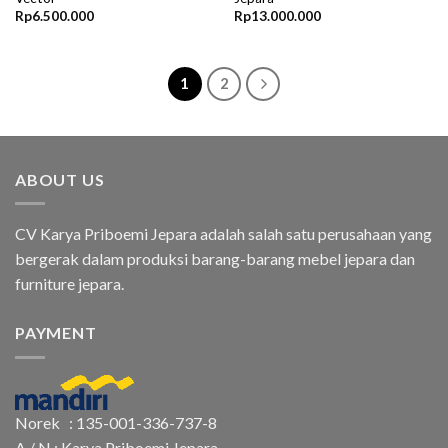
Rp
6.500.000
Rp
13.000.000
1
2
ABOUT US
CV Karya Priboemi Jepara adalah salah satu perusahaan yang
bergerak dalam produksi barang-barang mebel jepara dan
furniture jepara.
PAYMENT
Norek : 135-001-336-737-8
A / N : Karya Priboemi Jepara