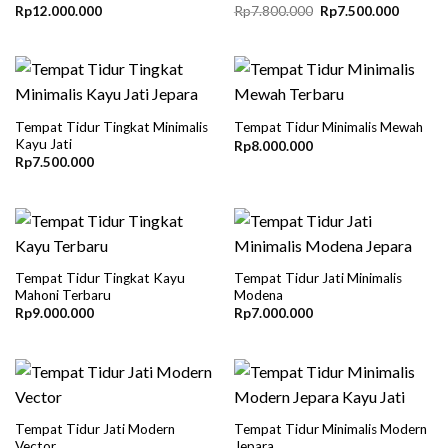
Original
Current
Rp
12.000.000
Rp
7.800.000
Rp
7.500.000
price
price
was:
is:
Rp7.800.000.
Rp7.500
Tempat Tidur Tingkat Minimalis
Tempat Tidur Minimalis Mewah
Kayu Jati
Rp
8.000.000
Rp
7.500.000
Tempat Tidur Tingkat Kayu
Tempat Tidur Jati Minimalis
Mahoni Terbaru
Modena
Rp
9.000.000
Rp
7.000.000
Tempat Tidur Jati Modern
Tempat Tidur Minimalis Modern
Vector
Jepara