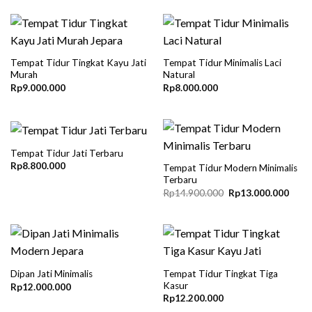
Tempat Tidur Tingkat Kayu Jati
Tempat Tidur Minimalis Laci
Murah
Natural
Rp
9.000.000
Rp
8.000.000
Tempat Tidur Jati Terbaru
Rp
8.800.000
Tempat Tidur Modern Minimalis
Terbaru
Original
Curre
Rp
14.900.000
Rp
13.000.000
price
price
was:
is:
Rp14.900.000.
Rp13
Tempat Tidur Tingkat Tiga
Dipan Jati Minimalis
Kasur
Rp
12.000.000
Rp
12.200.000