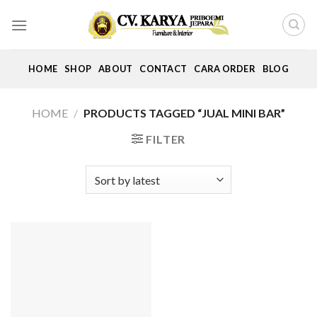
Skip
to
content
HOME
SHOP
ABOUT
CONTACT
CARA ORDER
BLOG
HOME
/
PRODUCTS TAGGED “JUAL MINI BAR”
FILTER