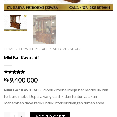
HOME
/
FURNITURE CAFE
/
MEJA KURSI BAR
Mini Bar Kayu Jati
Rated
1
5.00
9.400.000
Rp
out of 5
based on
Mini Bar Kayu Jati
– Produk mebel meja bar model ukiran
customer
rating
terbaru mebel Jepara yang cantik dan tentunya akan
menambah daya tarik untuk interior ruangan rumah anda.
Mini Bar Kayu Jati quantity
ADD TO CART