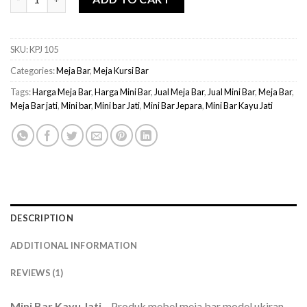
SKU:
KPJ 105
Categories:
Meja Bar
,
Meja Kursi Bar
Tags:
Harga Meja Bar
,
Harga Mini Bar
,
Jual Meja Bar
,
Jual Mini Bar
,
Meja Bar
,
Meja Bar jati
,
Mini bar
,
Mini bar Jati
,
Mini Bar Jepara
,
Mini Bar Kayu Jati
DESCRIPTION
ADDITIONAL INFORMATION
REVIEWS (1)
Mini Bar Kayu Jati
– Produk mebel meja bar model ukiran