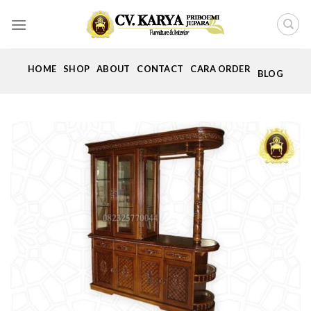
Skip
to
content
HOME
SHOP
ABOUT
CONTACT
CARA ORDER
BLOG