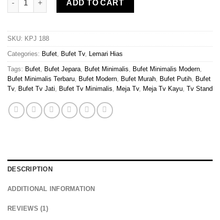
ADD TO CART
SKU:
KPJ 188
Categories:
Bufet
,
Bufet Tv
,
Lemari Hias
Tags:
Bufet
,
Bufet Jepara
,
Bufet Minimalis
,
Bufet Minimalis Modern
,
Bufet Minimalis Terbaru
,
Bufet Modern
,
Bufet Murah
,
Bufet Putih
,
Bufet
Tv
,
Bufet Tv Jati
,
Bufet Tv Minimalis
,
Meja Tv
,
Meja Tv Kayu
,
Tv Stand
DESCRIPTION
ADDITIONAL INFORMATION
REVIEWS (1)