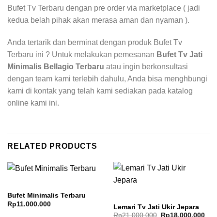
Bufet Tv Terbaru dengan pre order via marketplace ( jadi
kedua belah pihak akan merasa aman dan nyaman ).
Anda tertarik dan berminat dengan produk Bufet Tv
Terbaru ini ? Untuk melakukan pemesanan
Bufet Tv Jati
Minimalis Bellagio Terbaru
atau ingin berkonsultasi
dengan team kami terlebih dahulu, Anda bisa menghbungi
kami di kontak yang telah kami sediakan pada katalog
online kami ini.
RELATED PRODUCTS
Bufet Minimalis Terbaru
Rp
11.000.000
Lemari Tv Jati Ukir Jepara
Original
Cur
Rp
21.000.000
Rp
18.000.000