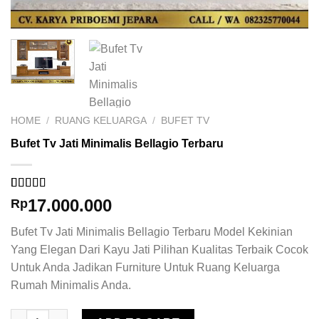
HOME
/
RUANG KELUARGA
/
BUFET TV
Bufet Tv Jati Minimalis Bellagio Terbaru
Rated
1
5.00
17.000.000
Rp
out of 5
based on
Bufet Tv Jati Minimalis Bellagio Terbaru Model Kekinian
customer
rating
Yang Elegan Dari Kayu Jati Pilihan Kualitas Terbaik Cocok
Untuk Anda Jadikan Furniture Untuk Ruang Keluarga
Rumah Minimalis Anda.
Bufet Tv Jati Minimalis Bellagio Terbaru quantity