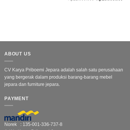
price
pric
was:
is:
Rp21.000.000.
Rp1
ABOUT US
CV Karya Priboemi Jepara adalah salah satu perusahaan
yang bergerak dalam produksi barang-barang mebel
jepara dan furniture jepara.
PAYMENT
Norek : 135-001-336-737-8