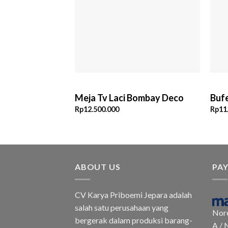
Meja Tv Laci Bombay Deco
Bufe
Rp
12.500.000
Rp
11
ABOUT US
PA
CV Karya Priboemi Jepara adalah
salah satu perusahaan yang
Nor
bergerak dalam produksi barang-
A / 