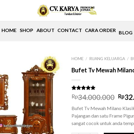
HOME
SHOP
ABOUT
CONTACT
CARA ORDER
BLOG
HOME
/
RUANG KELUARGA
/
B
Bufet Tv Mewah Milano
Rated
1
5.00
Orig
34.000.000
32
Rp
Rp
out of 5
pric
based on
Bufet Tv Mewah Milano Klasik 
customer
was:
rating
Pajangan dan satu Frame Pigur
Rp34
sangat cocok untuk anda tempa