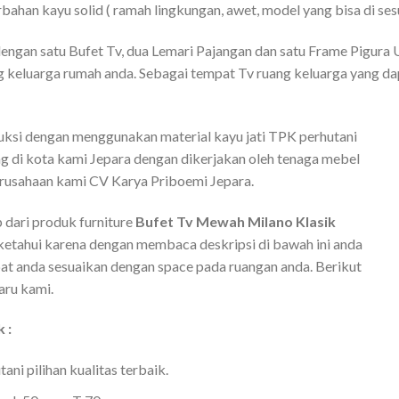
bahan kayu solid ( ramah lingkungan, awet, model yang bisa di sesu
 dengan satu Bufet Tv, dua Lemari Pajangan dan satu Frame Pigura 
 keluarga rumah anda. Sebagai tempat Tv ruang keluarga yang da
ksi dengan menggunakan material kayu jati TPK perhutani
ung di kota kami Jepara dengan dikerjakan oleh tenaga mebel
erusahaan kami CV Karya Priboemi Jepara.
 dari produk furniture
Bufet Tv Mewah Milano Klasik
 ketahui karena dengan membaca deskripsi di bawah ini anda
at anda sesuaikan dengan space pada ruangan anda. Berikut
aru kami.
 :
ni pilihan kualitas terbaik.