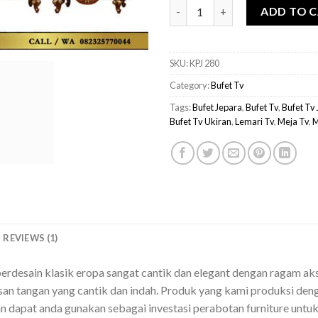
Bufet Tv Mewah Milano Klasik
ADD TO 
SKU:
KPJ 280
Category:
Bufet Tv
Tags:
Bufet Jepara
,
Bufet Tv
,
Bufet Tv
Bufet Tv Ukiran
,
Lemari Tv
,
Meja Tv
,
M
REVIEWS (1)
erdesain klasik eropa sangat cantik dan elegant dengan ragam akse
lukisan tangan yang cantik dan indah. Produk yang kami produksi 
kan dapat anda gunakan sebagai investasi perabotan furniture unt