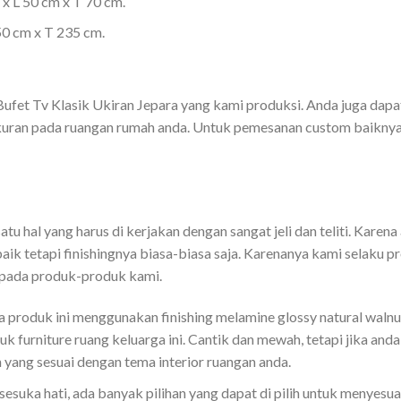
x L 50 cm x T 70 cm.
50 cm x T 235 cm.
Bufet Tv Klasik Ukiran Jepara yang kami produksi. Anda juga da
uran pada ruangan rumah anda. Untuk pemesanan custom baiknya 
tu hal yang harus di kerjakan dengan sangat jeli dan teliti. Karena
rbaik tetapi finishingnya biasa-biasa saja. Karenanya kami selak
 pada produk-produk kami.
da produk ini menggunakan finishing melamine glossy natural wal
furniture ruang keluarga ini. Cantik dan mewah, tetapi jika an
yang sesuai dengan tema interior ruangan anda.
esuka hati, ada banyak pilihan yang dapat di pilih untuk menyesu