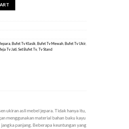
 quantity
CART
 Jepara
,
Bufet Tv Klasik
,
Bufet Tv Mewah
,
Bufet Tv Ukir
,
eja Tv Jati
,
Set Bufet Tv
,
Tv Stand
n ukiran asli mebel jepara. Tidak hanya itu,
dengan menggunakan material bahan baku kayu
uk jangka panjang. Beberapa keuntungan yang