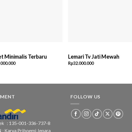
t Minimalis Terbaru
Lemari Tv Jati Mewah
.000.000
Rp
32.000.000
YMENT
FOLLOW US
ek : 135-001-336-737-8
N : Karya Priboemi Jepara