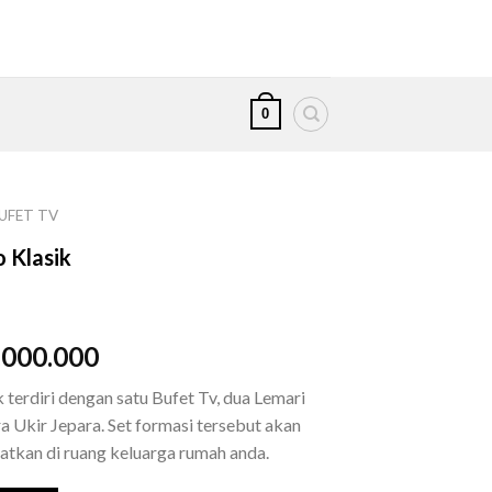
0
UFET TV
 Klasik
inal
Current
.000.000
e
price
terdiri dengan satu Bufet Tv, dua Lemari
is:
a Ukir Jepara. Set formasi tersebut akan
.000.000.
Rp32.000.000.
tkan di ruang keluarga rumah anda.