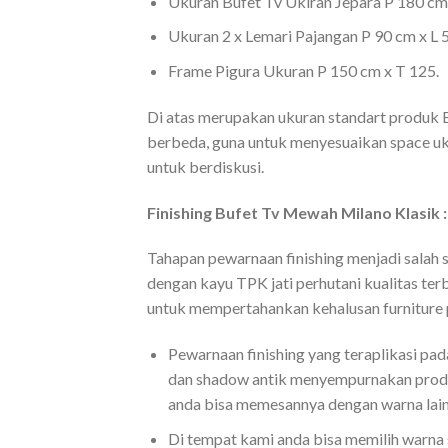
Ukuran Bufet Tv Ukiran Jepara P 180 cm 
Ukuran 2 x Lemari Pajangan P 90 cm x L 
Frame Pigura Ukuran P 150 cm x T 125.
Di atas merupakan ukuran standart produk 
berbeda, guna untuk menyesuaikan space uk
untuk berdiskusi.
Finishing Bufet Tv Mewah Milano Klasik :
Tahapan pewarnaan finishing menjadi salah sa
dengan kayu TPK jati perhutani kualitas te
untuk mempertahankan kehalusan furniture
Pewarnaan finishing yang teraplikasi pa
dan shadow antik menyempurnakan produk 
anda bisa memesannya dengan warna lain 
Di tempat kami anda bisa memilih warna s