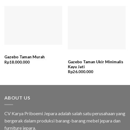
Gazebo Taman Murah
Gazebo Taman Ukir Minimalis
Rp
18.000.000
Kayu Jati
Rp
26.000.000
ABOUT US
CV Karya Priboemi Jepara adalah salah satu perusahaan yang
bergerak dalam produksi barang-barang mebel jepara dan
furniture jepara.