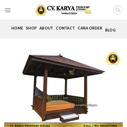
Skip
to
content
HOME
SHOP
ABOUT
CONTACT
CARA ORDER
BLOG