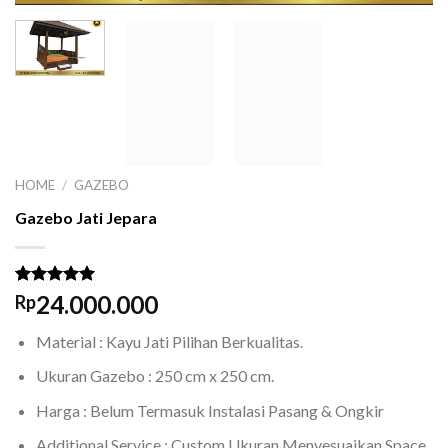
HOME
/
GAZEBO
Gazebo Jati Jepara
Rated
1
5.00
24.000.000
Rp
out of 5
based on
Material : Kayu Jati Pilihan Berkualitas.
customer
rating
Ukuran Gazebo : 250 cm x 250 cm.
Harga : Belum Termasuk Instalasi Pasang & Ongkir
Additional Service : Custom Ukuran Menyesuaikan Space