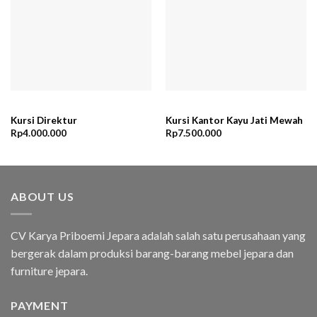
Kursi Direktur
Kursi Kantor Kayu Jati Mewah
Rp
4.000.000
Rp
7.500.000
ABOUT US
CV Karya Priboemi Jepara adalah salah satu perusahaan yang
bergerak dalam produksi barang-barang mebel jepara dan
furniture jepara.
PAYMENT