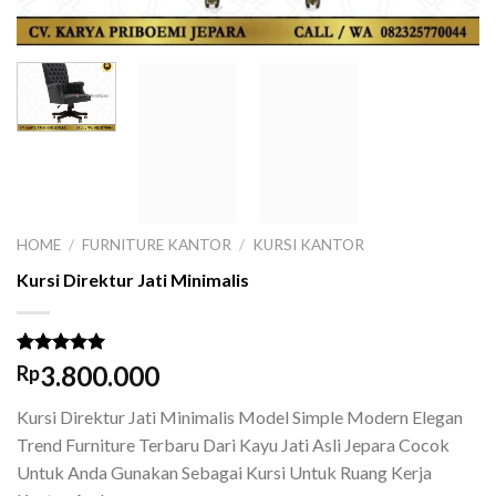
HOME
/
FURNITURE KANTOR
/
KURSI KANTOR
Kursi Direktur Jati Minimalis
Rated
1
5.00
3.800.000
Rp
out of 5
based on
Kursi Direktur Jati Minimalis Model Simple Modern Elegan
customer
rating
Trend Furniture Terbaru Dari Kayu Jati Asli Jepara Cocok
Untuk Anda Gunakan Sebagai Kursi Untuk Ruang Kerja