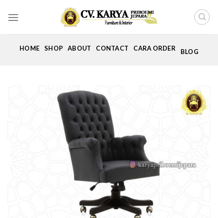
Skip
to
content
HOME
SHOP
ABOUT
CONTACT
CARA ORDER
BLOG