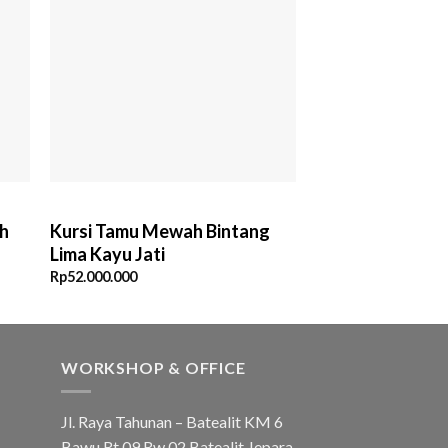
ah
Kursi Tamu Mewah Bintang
Lima Kayu Jati
Rp
52.000.000
WORKSHOP & OFFICE
Jl. Raya Tahunan – Batealit KM 6
Bawu Rt 09 Rw 02 Batealit Jepara