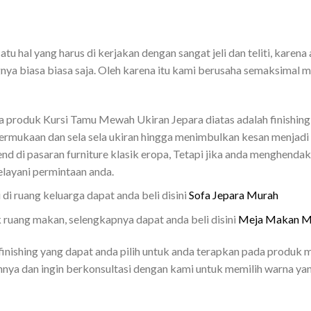
tu hal yang harus di kerjakan dengan sangat jeli dan teliti, karena
ingnya biasa biasa saja. Oleh karena itu kami berusaha semaksima
da produk Kursi Tamu Mewah Ukiran Jepara diatas adalah finishing
rmukaan dan sela sela ukiran hingga menimbulkan kesan menjadi 
nd di pasaran furniture klasik eropa, Tetapi jika anda menghenda
layani permintaan anda.
 di ruang keluarga dapat anda beli disini
Sofa Jepara Murah
 ruang makan, selengkapnya dapat anda beli disini
Meja Makan 
nishing yang dapat anda pilih untuk anda terapkan pada produk me
nya dan ingin berkonsultasi dengan kami untuk memilih warna ya