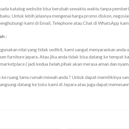
a pada katalog website bisa berubah sewaktu waktu tanpa pemberi
 baku. Untuk lebih jelasnya mengenai harga promo diskon, negosi
menghubungi kami di Email, Telephone atau Chat di WhatsApp kami
h :
unakan nilai yang tidak sedikit, kami sangat menyarankan anda 
n furniture jepara. Atau jika anda tidak bisa datang ke tempat
 marketplace ( jadi kedua belah pihak akan merasa aman dan nyama
ya ke ruang tamu rumah mewah anda ? Untuk dapat memilikinya s
 langsung datang ke toko kami di Jepara atau juga dapat memesan