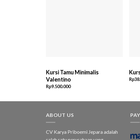
asik Modern
Kursi Tamu Minimalis
Kurs
Valentino
Rp
38
Rp
9.500.000
ABOUT US
PA
CV Karya Priboemi Jepara adalah
salah satu perusahaan yang