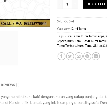
Kursi Tamu Klasik Mewah quan
ADD TO 
SKU:
KPJ 094
Category:
Kursi Tamu
Tags:
Kursi Tamu
,
Kursi Tamu Eropa
,
K
Jepara
,
Kursi Tamu Kayu
,
Kursi Tamu 
Tamu Terbaru
,
Kursi Tamu Ukiran
,
Se
REVIEWS (1)
yang memiliki kaki-kaki dengan ukuran yang cukup panjang dan t
ursi. Kursi meiliki bentuk yang lebih ramping dibanding sofa. D