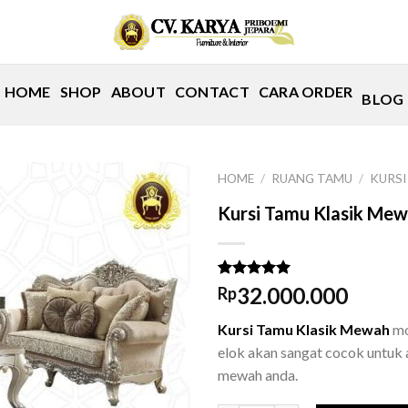
HOME
SHOP
ABOUT
CONTACT
CARA ORDER
BLOG
HOME
/
RUANG TAMU
/
KURSI
Kursi Tamu Klasik Me
Rated
1
5.00
32.000.000
Rp
out of 5
based on
Kursi Tamu Klasik Mewah
mo
customer
rating
elok akan sangat cocok untuk
mewah anda.