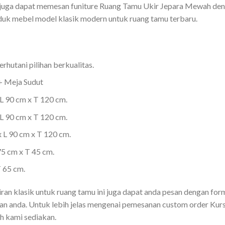
 juga dapat memesan funiture Ruang Tamu Ukir Jepara Mewah de
oduk mebel model klasik modern untuk ruang tamu terbaru.
hutani pilihan berkualitas.
+ Meja Sudut
L 90 cm x T 120 cm.
L 90 cm x T 120 cm.
 L 90 cm x T 120 cm.
5 cm x T 45 cm.
 65 cm.
ran klasik untuk ruang tamu ini juga dapat anda pesan dengan fo
n anda. Untuk lebih jelas mengenai pemesanan custom order Kursi 
h kami sediakan.