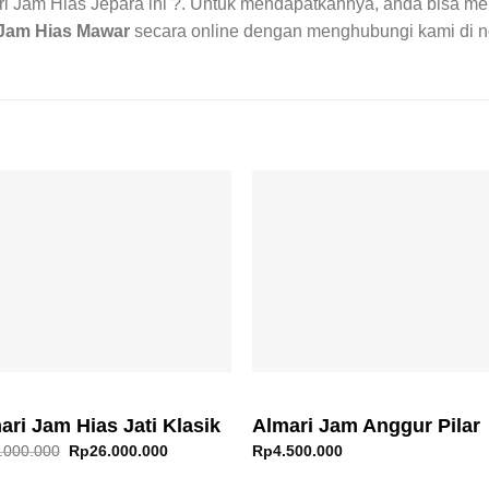
ari Jam Hias Jepara ini ?. Untuk mendapatkannya, anda bisa m
Jam Hias Mawar
secara online dengan menghubungi kami di n
ari Jam Hias Jati Klasik
Almari Jam Anggur Pilar
Original
Current
.000.000
Rp
26.000.000
Rp
4.500.000
price
price
was:
is: