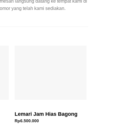
emesan langsung datang ke tempat kami di
omor yang telah kami sediakan.
Lemari Jam Hias Bagong
Lemari Jam Jat
Rp
6.500.000
Rp
6.500.000