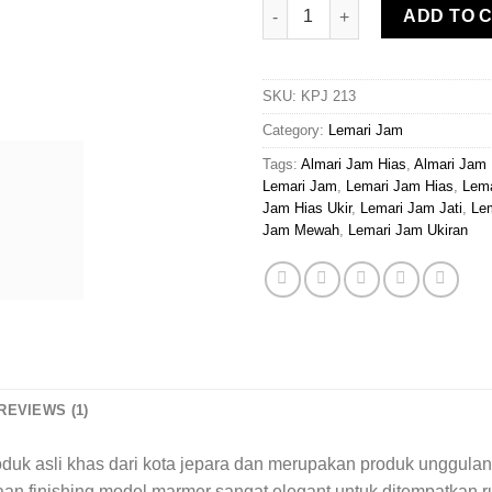
Lemari Jam Hias Mawar quanti
ADD TO 
SKU:
KPJ 213
Category:
Lemari Jam
Tags:
Almari Jam Hias
,
Almari Jam
Lemari Jam
,
Lemari Jam Hias
,
Lema
Jam Hias Ukir
,
Lemari Jam Jati
,
Lem
Jam Mewah
,
Lemari Jam Ukiran
REVIEWS (1)
uk asli khas dari kota jepara dan merupakan produk unggula
aan finishing model marmer sangat elegant untuk ditempatkan 