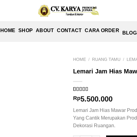
HOME
SHOP
ABOUT
CONTACT
CARA ORDER
BLOG
HOME
/
RUANG TAMU
/
LEMA
Lemari Jam Hias Maw
Rated
1
5.00
5.500.000
Rp
out of 5
based on
Lemari Jam Hias Mawar Produ
customer
rating
Yang Cantik Merupakan Produ
Dekorasi Ruangan.