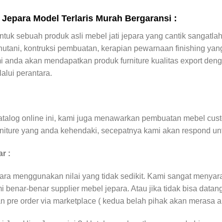
Jepara Model Terlaris Murah Bergaransi :
k sebuah produk asli mebel jati jepara yang cantik sangatlah 
hutani, kontruksi pembuatan, kerapian pewarnaan finishing yang
i anda akan mendapatkan produk furniture kualitas export den
lui perantara.
atalog online ini, kami juga menawarkan pembuatan mebel cus
rniture yang anda kehendaki, secepatnya kami akan respond un
r :
jepara menggunakan nilai yang tidak sedikit. Kami sangat meny
benar-benar supplier mebel jepara. Atau jika tidak bisa data
 pre order via marketplace ( kedua belah pihak akan merasa 