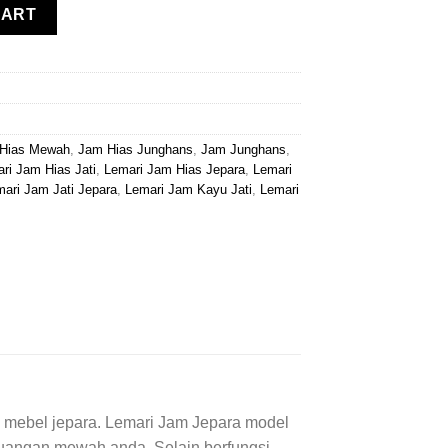
ty
CART
 Hias Mewah
,
Jam Hias Junghans
,
Jam Junghans
,
ri Jam Hias Jati
,
Lemari Jam Hias Jepara
,
Lemari
ari Jam Jati Jepara
,
Lemari Jam Kayu Jati
,
Lemari
n mebel jepara. Lemari Jam Jepara model
ruangan mewah anda. Selain berfungsi