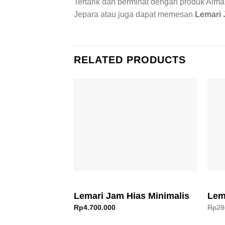
Tertarik dan berminat dengan produk Alm
Jepara atau juga dapat memesan
Lemari 
RELATED PRODUCTS
Lemari Jam Hias Minimalis
Lem
Rp
4.700.000
Rp
29