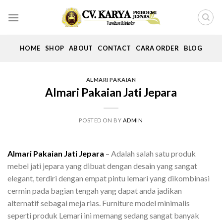
Skip
to
content
HOME
SHOP
ABOUT
CONTACT
CARA ORDER
BLOG
ALMARI PAKAIAN
Almari Pakaian Jati Jepara
POSTED ON
BY
ADMIN
Almari Pakaian Jati Jepara
– Adalah salah satu produk
mebel jati jepara yang dibuat dengan desain yang sangat
elegant, terdiri dengan empat pintu lemari yang dikombinasi
cermin pada bagian tengah yang dapat anda jadikan
alternatif sebagai meja rias. Furniture model minimalis
seperti produk Lemari ini memang sedang sangat banyak