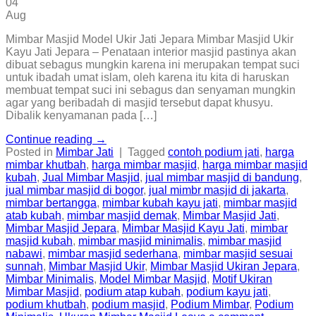
04
Aug
Mimbar Masjid Model Ukir Jati Jepara Mimbar Masjid Ukir
Kayu Jati Jepara – Penataan interior masjid pastinya akan
dibuat sebagus mungkin karena ini merupakan tempat suci
untuk ibadah umat islam, oleh karena itu kita di haruskan
membuat tempat suci ini sebagus dan senyaman mungkin
agar yang beribadah di masjid tersebut dapat khusyu.
Dibalik kenyamanan pada […]
Continue reading
→
Posted in
Mimbar Jati
|
Tagged
contoh podium jati
,
harga
mimbar khutbah
,
harga mimbar masjid
,
harga mimbar masjid
kubah
,
Jual Mimbar Masjid
,
jual mimbar masjid di bandung
,
jual mimbar masjid di bogor
,
jual mimbr masjid di jakarta
,
mimbar bertangga
,
mimbar kubah kayu jati
,
mimbar masjid
atab kubah
,
mimbar masjid demak
,
Mimbar Masjid Jati
,
Mimbar Masjid Jepara
,
Mimbar Masjid Kayu Jati
,
mimbar
masjid kubah
,
mimbar masjid minimalis
,
mimbar masjid
nabawi
,
mimbar masjid sederhana
,
mimbar masjid sesuai
sunnah
,
Mimbar Masjid Ukir
,
Mimbar Masjid Ukiran Jepara
,
Mimbar Minimalis
,
Model Mimbar Masjid
,
Motif Ukiran
Mimbar Masjid
,
podium atap kubah
,
podium kayu jati
,
podium khutbah
,
podium masjid
,
Podium Mimbar
,
Podium