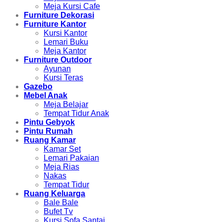
Meja Kursi Cafe
Furniture Dekorasi
Furniture Kantor
Kursi Kantor
Lemari Buku
Meja Kantor
Furniture Outdoor
Ayunan
Kursi Teras
Gazebo
Mebel Anak
Meja Belajar
Tempat Tidur Anak
Pintu Gebyok
Pintu Rumah
Ruang Kamar
Kamar Set
Lemari Pakaian
Meja Rias
Nakas
Tempat Tidur
Ruang Keluarga
Bale Bale
Bufet Tv
Kursi Sofa Santai