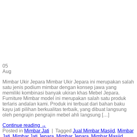
05
Aug
Mimbar Ukir Jepara Mimbar Ukir Jepara ini merupakan salah
satu jenis podium mimbar dengan konsep jawa yang
memiliki kombinasi banyak ukiran khas Mebel Jepara.
Furniture Mimbar model ini merupakan salah satu produk
terlaris andalan kami. Produk ini terbuat dari bahan baku
kayu jati pilihan berkualitas terbaik, yang dibuat langsung
oleh pengrajin pengrajin mebel ahli langsung […]
Continue reading
→
Posted in
Mimbar Jati
|
Tagged
Jual Mimbar Masjid
,
Mimbar
Jati
,
Mimbar Jati Jepara
,
Mimbar Jepara
,
Mimbar Masjid
,