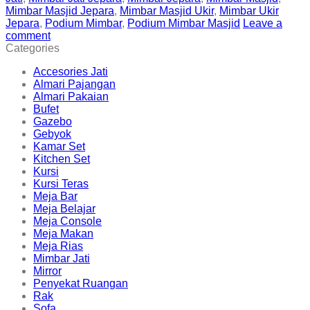
Mimbar Masjid Jepara
,
Mimbar Masjid Ukir
,
Mimbar Ukir
Jepara
,
Podium Mimbar
,
Podium Mimbar Masjid
Leave a
comment
Categories
Accesories Jati
Almari Pajangan
Almari Pakaian
Bufet
Gazebo
Gebyok
Kamar Set
Kitchen Set
Kursi
Kursi Teras
Meja Bar
Meja Belajar
Meja Console
Meja Makan
Meja Rias
Mimbar Jati
Mirror
Penyekat Ruangan
Rak
Sofa