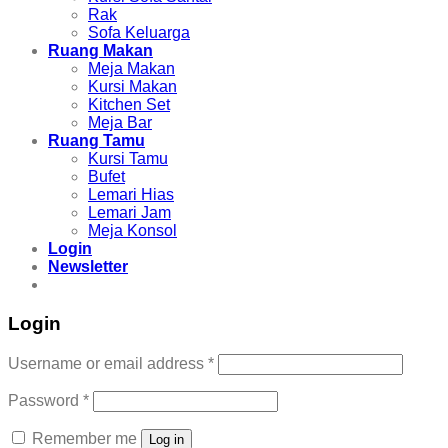
Rak
Sofa Keluarga
Ruang Makan
Meja Makan
Kursi Makan
Kitchen Set
Meja Bar
Ruang Tamu
Kursi Tamu
Bufet
Lemari Hias
Lemari Jam
Meja Konsol
Login
Newsletter
Login
Username or email address
*
Password
*
Remember me
Log in