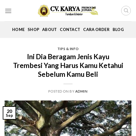
Skip
to
content
HOME
SHOP
ABOUT
CONTACT
CARA ORDER
BLOG
TIPS & INFO
Ini Dia Beragam Jenis Kayu
Trembesi Yang Harus Kamu Ketahui
Sebelum Kamu Beli
POSTED ON
BY
ADMIN
20
Sep