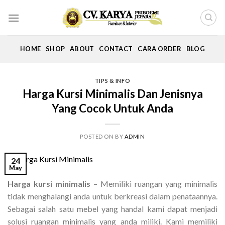
Skip
to
content
HOME
SHOP
ABOUT
CONTACT
CARA ORDER
BLOG
TIPS & INFO
Harga Kursi Minimalis Dan Jenisnya
Yang Cocok Untuk Anda
POSTED ON
BY
ADMIN
24
May
Harga kursi minimalis
– Memiliki ruangan yang minimalis
tidak menghalangi anda untuk berkreasi dalam penataannya.
Sebagai salah satu mebel yang handal kami dapat menjadi
solusi ruangan minimalis yang anda miliki. Kami memiliki