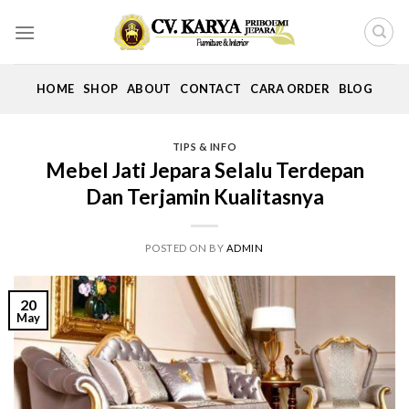
Skip
to
content
HOME
SHOP
ABOUT
CONTACT
CARA ORDER
BLOG
TIPS & INFO
Mebel Jati Jepara Selalu Terdepan
Dan Terjamin Kualitasnya
POSTED ON
BY
ADMIN
20
May