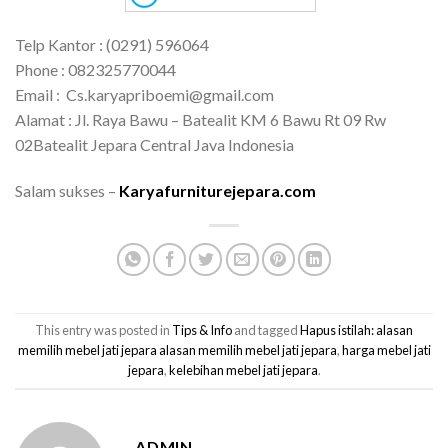
Telp Kantor : (0291) 596064
Phone : 082325770044
Email : Cs.karyapriboemi@gmail.com
Alamat : Jl. Raya Bawu – Batealit KM 6 Bawu Rt 09 Rw
02Batealit Jepara Central Java Indonesia
Salam sukses –
Karyafurniturejepara.com
This entry was posted in
Tips & Info
and tagged
Hapus istilah: alasan
memilih mebel jati jepara alasan memilih mebel jati jepara
,
harga mebel jati
jepara
,
kelebihan mebel jati jepara
.
ADMIN