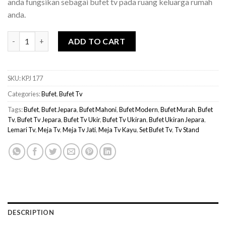
anda fungsikan sebagai bufet tv pada ruang keluarga rumah
anda.
Bufet Tv Viva Ukiran Jepara quantity
ADD TO CART
SKU:
KPJ 177
Categories:
Bufet
,
Bufet Tv
Tags:
Bufet
,
Bufet Jepara
,
Bufet Mahoni
,
Bufet Modern
,
Bufet Murah
,
Bufet
Tv
,
Bufet Tv Jepara
,
Bufet Tv Ukir
,
Bufet Tv Ukiran
,
Bufet Ukiran Jepara
,
Lemari Tv
,
Meja Tv
,
Meja Tv Jati
,
Meja Tv Kayu
,
Set Bufet Tv
,
Tv Stand
DESCRIPTION