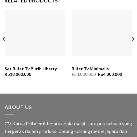
RELATED PRODUCTS
Set Bufet Tv Putih Liberty
Bufet Tv Minimalis
nt
Original
Current
Rp
18.000.000
Rp
4.800.000
Rp
4.000.000
price
price
was:
is:
00.000.
Rp4.800.000.
Rp4.000
ABOUT US
CV Karya Priboemi Jepara adalah salah satu perusahaan yang
bergerak dalam produksi barang-barang mebel jepara dan