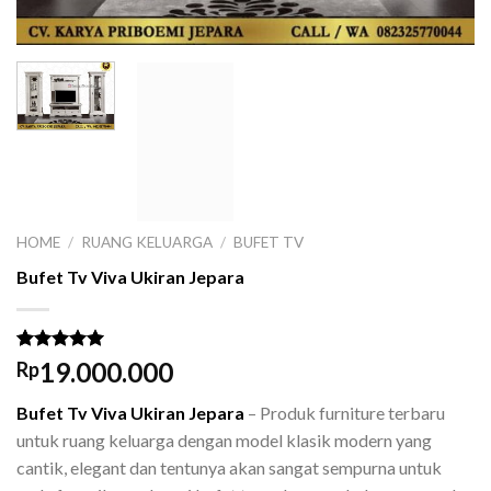
HOME
/
RUANG KELUARGA
/
BUFET TV
Bufet Tv Viva Ukiran Jepara
Rated
1
5.00
19.000.000
Rp
out of 5
based on
Bufet Tv Viva Ukiran Jepara
– Produk furniture terbaru
customer
rating
untuk ruang keluarga dengan model klasik modern yang
cantik, elegant dan tentunya akan sangat sempurna untuk