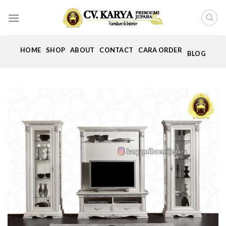
Skip
to
content
HOME
SHOP
ABOUT
CONTACT
CARA ORDER
BLOG