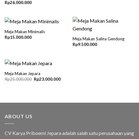
Rp
26.000.000
Meja Makan Minimalis
Rp
15.000.000
Meja Makan Salina Gendong
Rp
9.500.000
Meja Makan Jepara
Original
Current
Rp
25.000.000
Rp
23.000.000
price
price
was:
is:
Rp25.000.000.
Rp23.000.000.
ABOUT US
CV Karya Priboemi Jepara adalah salah satu perusahaan yang