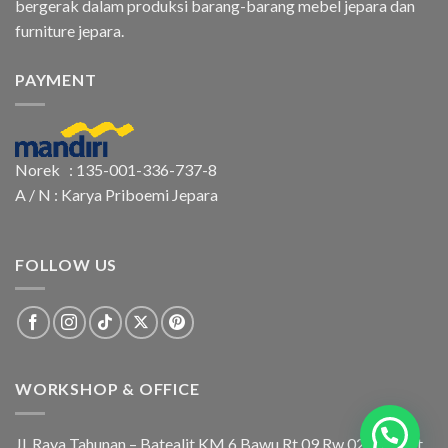
bergerak dalam produksi barang-barang mebel jepara dan
furniture jepara.
PAYMENT
Norek : 135-001-336-737-8
A / N : Karya Priboemi Jepara
FOLLOW US
WORKSHOP & OFFICE
Jl. Raya Tahunan – Batealit KM 6 Bawu Rt 09 Rw 02 Batealit