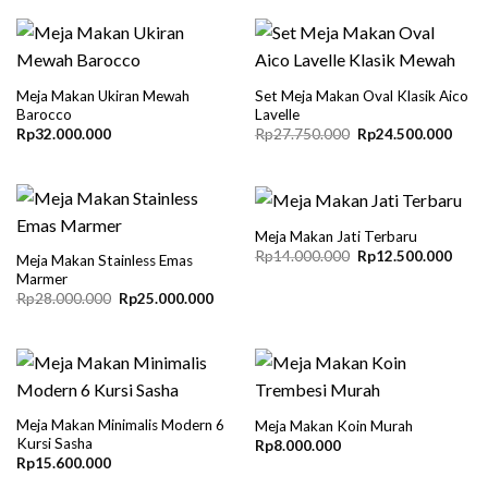
Meja Makan Ukiran Mewah
Set Meja Makan Oval Klasik Aico
Barocco
Lavelle
Original
Curre
Rp
32.000.000
Rp
27.750.000
Rp
24.500.000
price
price
was:
is:
Rp27.750.000.
Rp24
Meja Makan Jati Terbaru
Original
Curre
Rp
14.000.000
Rp
12.500.000
Meja Makan Stainless Emas
price
price
Marmer
was:
is:
Original
Current
Rp14.000.000.
Rp12
Rp
28.000.000
Rp
25.000.000
price
price
was:
is:
Rp28.000.000.
Rp25.000.000.
Meja Makan Minimalis Modern 6
Meja Makan Koin Murah
Kursi Sasha
Rp
8.000.000
Rp
15.600.000