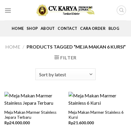
Skip
to
content
HOME
SHOP
ABOUT
CONTACT
CARA ORDER
BLOG
HOME
/
PRODUCTS TAGGED “MEJA MAKAN 6 KURSI”
FILTER
Meja Makan Marmer Stainless
Meja Makan Marmer Stainless 6
Jepara Terbaru
Kursi
Rp
24.000.000
Rp
21.600.000