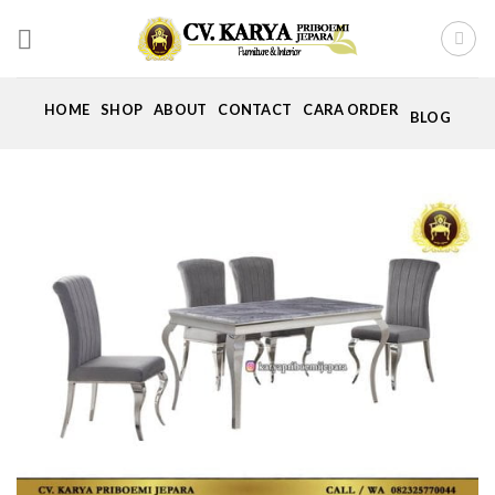
Skip
to
content
HOME
SHOP
ABOUT
CONTACT
CARA ORDER
BLOG