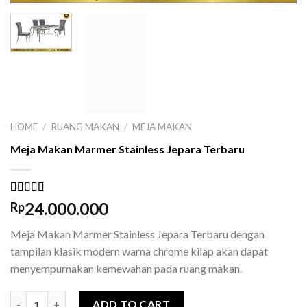
HOME
/
RUANG MAKAN
/
MEJA MAKAN
Meja Makan Marmer Stainless Jepara Terbaru
Rated
1
5.00
24.000.000
Rp
out of 5
based on
Meja Makan Marmer Stainless Jepara Terbaru dengan
customer
rating
tampilan klasik modern warna chrome kilap akan dapat
menyempurnakan kemewahan pada ruang makan.
Meja Makan Marmer Stainless Jepara Terbaru quantity
ADD TO CART