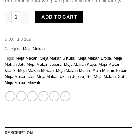
Priboemi Jepara yang sangat cantik dengan ukirannya
Meja Makan Mewah 6 Kursi Model Astana quantity
ADD TO CART
SKU:
KPJ 102
Category:
Meja Makan
Tags:
Meja Makan
,
Meja Makan 6 Kursi
,
Meja Makan Eropa
,
Meja
Makan Jati
,
Meja Makan Jepara
,
Meja Makan Kayu
,
Meja Makan
Klasik
,
Meja Makan Mewah
,
Meja Makan Murah
,
Meja Makan Terbaru
,
Meja Makan Ukir
,
Meja Makan Ukiran Jepara
,
Set Meja Makan
,
Set
Meja Makan Mewah
DESCRIPTION