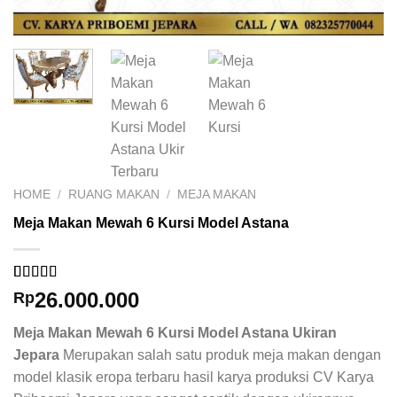
HOME
/
RUANG MAKAN
/
MEJA MAKAN
Meja Makan Mewah 6 Kursi Model Astana
Rated
1
5.00
26.000.000
Rp
out of 5
based on
Meja Makan Mewah 6 Kursi Model Astana Ukiran
customer
rating
Jepara
Merupakan salah satu produk meja makan dengan
model klasik eropa terbaru hasil karya produksi CV Karya