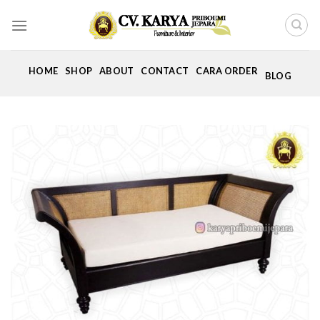
Skip
to
content
HOME
SHOP
ABOUT
CONTACT
CARA ORDER
BLOG