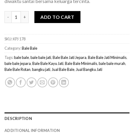
diwaktu santai bersama keluarga tercinta.
Bale Bale Minimalis Kayu Jati quantity
ADD TO CART
SKU:
KPJ 178
Category:
Bale Bale
Tags:
bale bale
,
bale bale jati
,
Bale Bale Jati Jepara
,
Bale Bale Jati Minimalis
,
bale bale jepara
,
Bale Bale Kayu Jati
,
Bale Bale Minimalis
,
bale bale murah
,
Bale Bale Rotan
,
bangku jati
,
Jual Bale Bale
,
Jual Bangku Jati
DESCRIPTION
ADDITIONAL INFORMATION