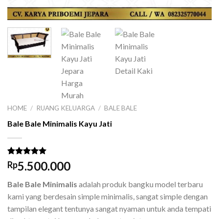
HOME
/
RUANG KELUARGA
/
BALE BALE
Bale Bale Minimalis Kayu Jati
Rated
1
5.00
5.500.000
Rp
out of 5
based on
Bale Bale Minimalis
adalah produk bangku model terbaru
customer
rating
kami yang berdesain simple minimalis, sangat simple dengan
tampilan elegant tentunya sangat nyaman untuk anda tempati