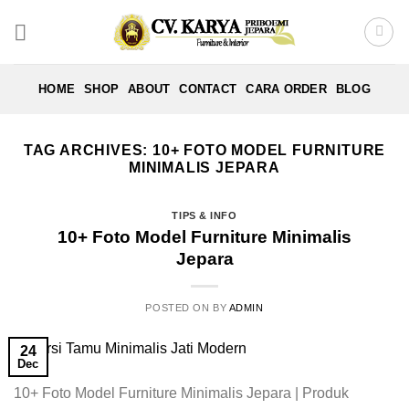
Skip
to
content
HOME
SHOP
ABOUT
CONTACT
CARA ORDER
BLOG
TAG ARCHIVES:
10+ FOTO MODEL FURNITURE
MINIMALIS JEPARA
TIPS & INFO
10+ Foto Model Furniture Minimalis
Jepara
POSTED ON
BY
ADMIN
24
Dec
10+ Foto Model Furniture Minimalis Jepara | Produk