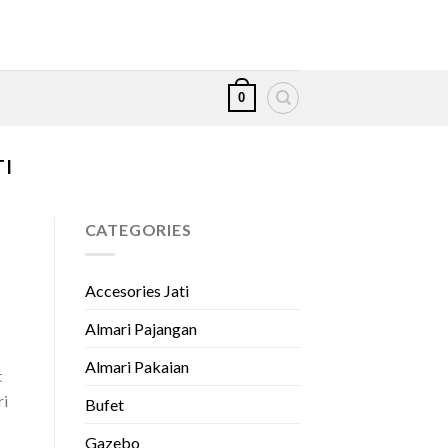
0
TI
CATEGORIES
Accesories Jati
Almari Pajangan
Almari Pakaian
t
ri
Bufet
Gazebo