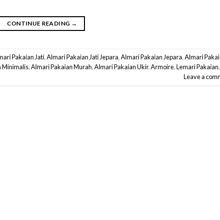
CONTINUE READING
→
mari Pakaian Jati
,
Almari Pakaian Jati Jepara
,
Almari Pakaian Jepara
,
Almari Paka
 Minimalis
,
Almari Pakaian Murah
,
Almari Pakaian Ukir
,
Armoire
,
Lemari Pakaian
,
Leave a com