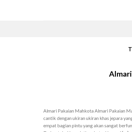
Skip
to
content
T
Almari
Almari Pakaian Mahkota Almari Pakaian Mahk
cantik dengan ukiran ukiran khas jepara yang
empat bagian pintu yang akan sangat berfun