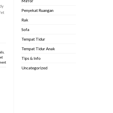
Mirror
dy
Penyekat Ruangan
fet
Rak
Sofa
Tempat Tidur
u
Tempat Tidur Anak
lis
,
fet
Tips & Info
ment
Uncategorized