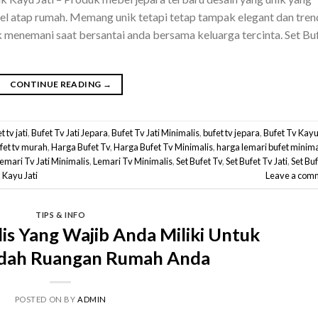
del atap rumah. Memang unik tetapi tetap tampak elegant dan tren
k menemani saat bersantai anda bersama keluarga tercinta. Set Bu
CONTINUE READING
→
t tv jati
,
Bufet Tv Jati Jepara
,
Bufet Tv Jati Minimalis
,
bufet tv jepara
,
Bufet Tv Kay
fet tv murah
,
Harga Bufet Tv
,
Harga Bufet Tv Minimalis
,
harga lemari bufet minima
emari Tv Jati Minimalis
,
Lemari Tv Minimalis
,
Set Bufet Tv
,
Set Bufet Tv Jati
,
Set Bu
 Kayu Jati
Leave a com
TIPS & INFO
is Yang Wajib Anda Miliki Untuk
dah Ruangan Rumah Anda
POSTED ON
BY
ADMIN