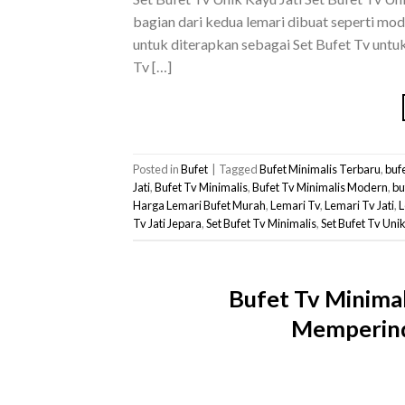
bagian dari kedua lemari dibuat seperti mo
untuk diterapkan sebagai Set Bufet Tv untu
Tv […]
Posted in
Bufet
|
Tagged
Bufet Minimalis Terbaru
,
bufe
Jati
,
Bufet Tv Minimalis
,
Bufet Tv Minimalis Modern
,
bu
Harga Lemari Bufet Murah
,
Lemari Tv
,
Lemari Tv Jati
,
L
Tv Jati Jepara
,
Set Bufet Tv Minimalis
,
Set Bufet Tv Unik
Bufet Tv Minimal
Memperin