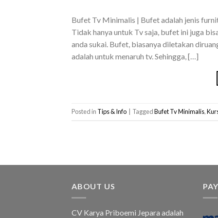
Bufet Tv Minimalis | Bufet adalah jenis furn
Tidak hanya untuk Tv saja, bufet ini juga 
anda sukai. Bufet, biasanya diletakan diruan
adalah untuk menaruh tv. Sehingga, […]
Posted in
Tips & Info
|
Tagged
Bufet Tv Minimalis
,
Kur
ABOUT US
PA
CV Karya Priboemi Jepara adalah