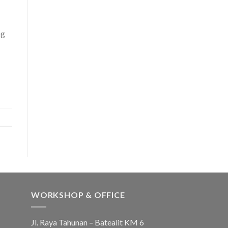
ng
WORKSHOP & OFFICE
Jl. Raya Tahunan – Batealit KM 6