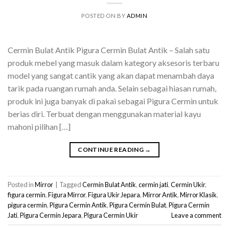
POSTED ON
BY
ADMIN
Cermin Bulat Antik Pigura Cermin Bulat Antik – Salah satu
produk mebel yang masuk dalam kategory aksesoris terbaru
model yang sangat cantik yang akan dapat menambah daya
tarik pada ruangan rumah anda. Selain sebagai hiasan rumah,
produk ini juga banyak di pakai sebagai Pigura Cermin untuk
berias diri. Terbuat dengan menggunakan material kayu
mahoni pilihan […]
CONTINUE READING
→
Posted in
Mirror
|
Tagged
Cermin Bulat Antik
,
cermin jati
,
Cermin Ukir
,
figura cermin
,
Figura Mirror
,
Figura Ukir Jepara
,
Mirror Antik
,
Mirror Klasik
,
pigura cermin
,
Pigura Cermin Antik
,
Pigura Cermin Bulat
,
Pigura Cermin
Jati
,
Pigura Cermin Jepara
,
Pigura Cermin Ukir
Leave a comment