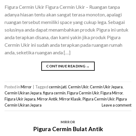
Figura Cermin Ukir Figura Cermin Ukir – Ruangan tanpa
adanya hiasan tentu akan sangat terasa monoton, apalagi
ruangan tersebut memiliki space yang cukup lega. Sebagai
solusinya anda dapat menambahkan produk Pigura ini untuk
anda terapkan disana, dan kami yakin jika produk Pigura
Cermin Ukir ini sudah anda terapkan pada ruangan rumah
anda, seketika ruangan anda […]
CONTINUE READING
→
Posted in
Mirror
|
Tagged
cermin jati
,
Cermin Ukir
,
Cermin Ukir Jepara
,
Cermin Ukiran Jepara
,
figura cermin
,
Figura Cermin Ukir
,
Figura Mirror
,
Figura Ukir Jepara
,
Mirror Antik
,
Mirror Klasik
,
Pigura Cermin Ukir
,
Pigura
Cermin Ukiran Jepara
Leave a comment
MIRROR
Pigura Cermin Bulat Antik