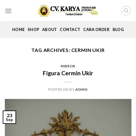
Skip
to
content
HOME
SHOP
ABOUT
CONTACT
CARA ORDER
BLOG
TAG ARCHIVES:
CERMIN UKIR
MIRROR
Figura Cermin Ukir
POSTED ON
BY
ADMIN
23
Sep