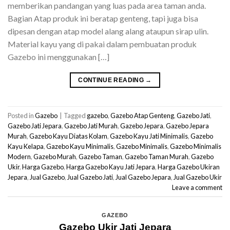
memberikan pandangan yang luas pada area taman anda.
Bagian Atap produk ini beratap genteng, tapi juga bisa
dipesan dengan atap model alang alang ataupun sirap ulin.
Material kayu yang di pakai dalam pembuatan produk
Gazebo ini menggunakan […]
CONTINUE READING
→
Posted in
Gazebo
|
Tagged
gazebo
,
Gazebo Atap Genteng
,
Gazebo Jati
,
Gazebo Jati Jepara
,
Gazebo Jati Murah
,
Gazebo Jepara
,
Gazebo Jepara
Murah
,
Gazebo Kayu Diatas Kolam
,
Gazebo Kayu Jati Minimalis
,
Gazebo
Kayu Kelapa
,
Gazebo Kayu Minimalis
,
Gazebo Minimalis
,
Gazebo Minimalis
Modern
,
Gazebo Murah
,
Gazebo Taman
,
Gazebo Taman Murah
,
Gazebo
Ukir
,
Harga Gazebo
,
Harga Gazebo Kayu Jati Jepara
,
Harga Gazebo Ukiran
Jepara
,
Jual Gazebo
,
Jual Gazebo Jati
,
Jual Gazebo Jepara
,
Jual Gazebo Ukir
Leave a comment
GAZEBO
Gazebo Ukir Jati Jepara