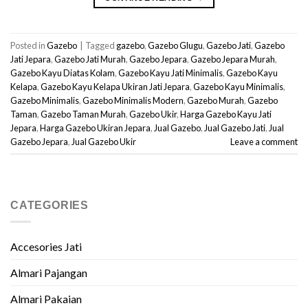
Posted in
Gazebo
|
Tagged
gazebo
,
Gazebo Glugu
,
Gazebo Jati
,
Gazebo
Jati Jepara
,
Gazebo Jati Murah
,
Gazebo Jepara
,
Gazebo Jepara Murah
,
Gazebo Kayu Diatas Kolam
,
Gazebo Kayu Jati Minimalis
,
Gazebo Kayu
Kelapa
,
Gazebo Kayu Kelapa Ukiran Jati Jepara
,
Gazebo Kayu Minimalis
,
Gazebo Minimalis
,
Gazebo Minimalis Modern
,
Gazebo Murah
,
Gazebo
Taman
,
Gazebo Taman Murah
,
Gazebo Ukir
,
Harga Gazebo Kayu Jati
Jepara
,
Harga Gazebo Ukiran Jepara
,
Jual Gazebo
,
Jual Gazebo Jati
,
Jual
Gazebo Jepara
,
Jual Gazebo Ukir
Leave a comment
CATEGORIES
Accesories Jati
Almari Pajangan
Almari Pakaian