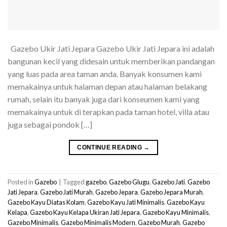
Gazebo Ukir Jati Jepara Gazebo Ukir Jati Jepara ini adalah
bangunan kecil yang didesain untuk memberikan pandangan
yang luas pada area taman anda. Banyak konsumen kami
memakainya untuk halaman depan atau halaman belakang
rumah, selain itu banyak juga dari konseumen kami yang
memakainya untuk di terapkan pada taman hotel, villa atau
juga sebagai pondok […]
CONTINUE READING
→
Posted in
Gazebo
|
Tagged
gazebo
,
Gazebo Glugu
,
Gazebo Jati
,
Gazebo
Jati Jepara
,
Gazebo Jati Murah
,
Gazebo Jepara
,
Gazebo Jepara Murah
,
Gazebo Kayu Diatas Kolam
,
Gazebo Kayu Jati Minimalis
,
Gazebo Kayu
Kelapa
,
Gazebo Kayu Kelapa Ukiran Jati Jepara
,
Gazebo Kayu Minimalis
,
Gazebo Minimalis
,
Gazebo Minimalis Modern
,
Gazebo Murah
,
Gazebo