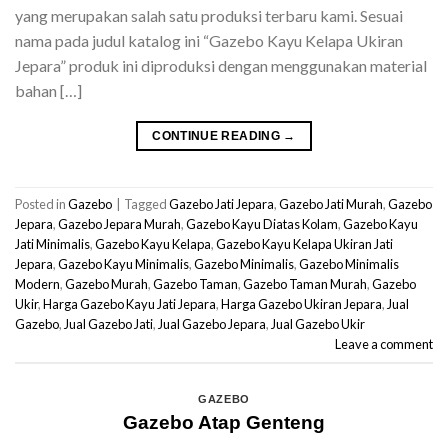
yang merupakan salah satu produksi terbaru kami. Sesuai
nama pada judul katalog ini “Gazebo Kayu Kelapa Ukiran
Jepara” produk ini diproduksi dengan menggunakan material
bahan […]
CONTINUE READING
→
Posted in
Gazebo
|
Tagged
Gazebo Jati Jepara
,
Gazebo Jati Murah
,
Gazebo
Jepara
,
Gazebo Jepara Murah
,
Gazebo Kayu Diatas Kolam
,
Gazebo Kayu
Jati Minimalis
,
Gazebo Kayu Kelapa
,
Gazebo Kayu Kelapa Ukiran Jati
Jepara
,
Gazebo Kayu Minimalis
,
Gazebo Minimalis
,
Gazebo Minimalis
Modern
,
Gazebo Murah
,
Gazebo Taman
,
Gazebo Taman Murah
,
Gazebo
Ukir
,
Harga Gazebo Kayu Jati Jepara
,
Harga Gazebo Ukiran Jepara
,
Jual
Gazebo
,
Jual Gazebo Jati
,
Jual Gazebo Jepara
,
Jual Gazebo Ukir
Leave a comment
GAZEBO
Gazebo Atap Genteng