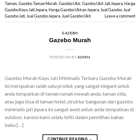
Taman
,
Gazebo Taman Murah
,
Gazebo Ukir
,
Gazebo Ukir Jati Jepara
,
Harga
Gazebo Kayu Jati Jepara
,
Harga Gazebo Ukiran Jepara
,
Jual Gazebo
,
Jual
Gazebo Jati
,
Jual Gazebo Jepara
,
Jual Gazebo Ukir
Leave a comment
GAZEBO
Gazebo Murah
POSTED ON
BY
ADMIN
Gazebo Murah Kayu Jati Minimalis Terbaru Gazebo Murah
ini merupakan salah satu produk yang sangat elegant untuk
anda tempatkan di taman rumah mewah anda, taman villa,
atau juga bisa di taman hotel, struktur bangunan dari gazebo
minimalis jati jepara ini sangat awet untuk anda tempatkan di
outdoor, karena kami selalu teliti dalam pemilihan bahan
baku […]
CONTINUE READING
→