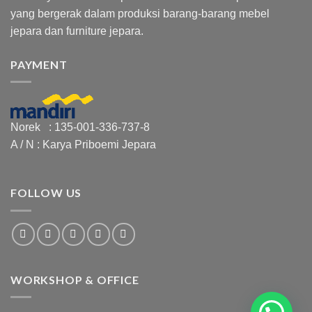
yang bergerak dalam produksi barang-barang mebel
jepara dan furniture jepara.
PAYMENT
Norek : 135-001-336-737-8
A / N : Karya Priboemi Jepara
FOLLOW US
WORKSHOP & OFFICE