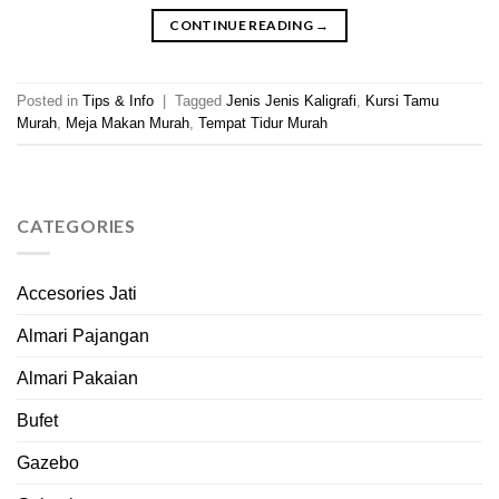
CONTINUE READING
→
Posted in
Tips & Info
|
Tagged
Jenis Jenis Kaligrafi
,
Kursi Tamu
Murah
,
Meja Makan Murah
,
Tempat Tidur Murah
CATEGORIES
Accesories Jati
Almari Pajangan
Almari Pakaian
Bufet
Gazebo