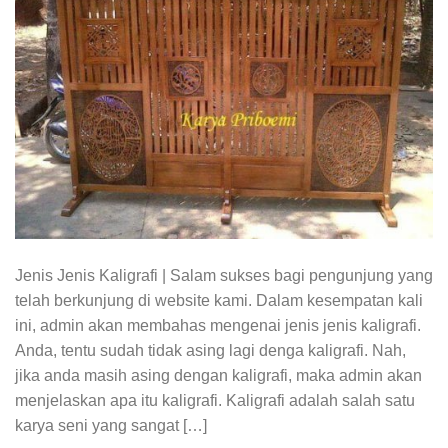
Jenis Jenis Kaligrafi | Salam sukses bagi pengunjung yang
telah berkunjung di website kami. Dalam kesempatan kali
ini, admin akan membahas mengenai jenis jenis kaligrafi.
Anda, tentu sudah tidak asing lagi denga kaligrafi. Nah,
jika anda masih asing dengan kaligrafi, maka admin akan
menjelaskan apa itu kaligrafi. Kaligrafi adalah salah satu
karya seni yang sangat […]