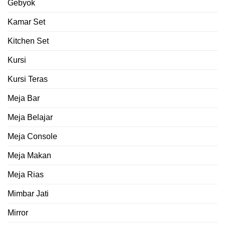
Gebyok
Kamar Set
Kitchen Set
Kursi
Kursi Teras
Meja Bar
Meja Belajar
Meja Console
Meja Makan
Meja Rias
Mimbar Jati
Mirror