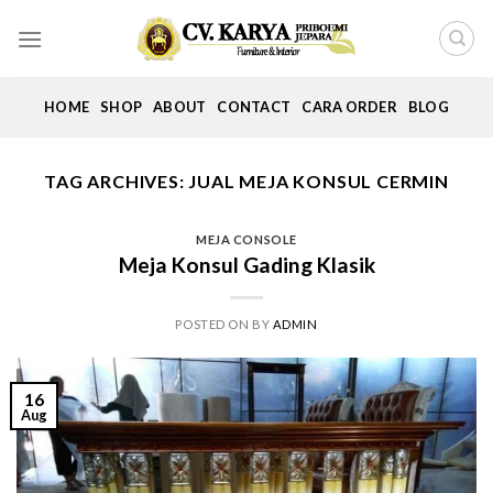
Skip
to
content
HOME
SHOP
ABOUT
CONTACT
CARA ORDER
BLOG
TAG ARCHIVES:
JUAL MEJA KONSUL CERMIN
MEJA CONSOLE
Meja Konsul Gading Klasik
POSTED ON
BY
ADMIN
16
Aug