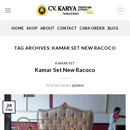
Skip
to
content
HOME
SHOP
ABOUT
CONTACT
CARA ORDER
BLOG
TAG ARCHIVES:
KAMAR SET NEW RACOCO
KAMAR SET
Kamar Set New Racoco
POSTED ON
BY
ADMIN
24
Sep