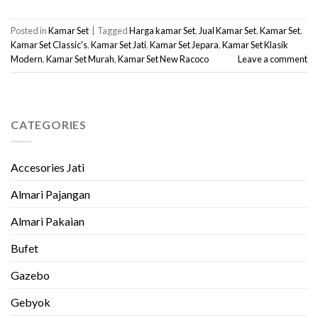
Posted in
Kamar Set
|
Tagged
Harga kamar Set
,
Jual Kamar Set
,
Kamar Set
,
Kamar Set Classic's
,
Kamar Set Jati
,
Kamar Set Jepara
,
Kamar Set Klasik
Modern
,
Kamar Set Murah
,
Kamar Set New Racoco
Leave a comment
CATEGORIES
Accesories Jati
Almari Pajangan
Almari Pakaian
Bufet
Gazebo
Gebyok