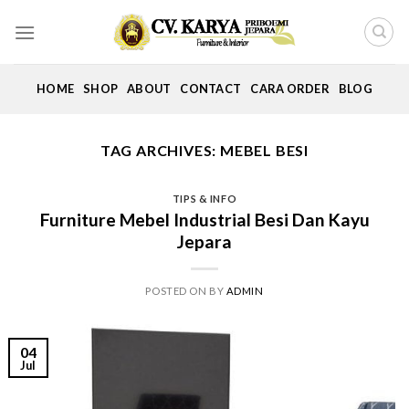
Skip
to
content
HOME
SHOP
ABOUT
CONTACT
CARA ORDER
BLOG
TAG ARCHIVES:
MEBEL BESI
TIPS & INFO
Furniture Mebel Industrial Besi Dan Kayu
Jepara
POSTED ON
BY
ADMIN
04
Jul