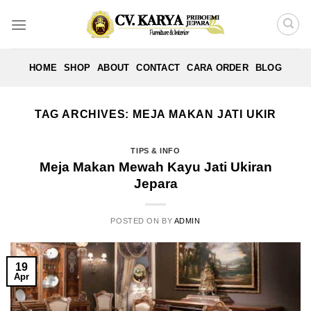
Skip
to
content
HOME
SHOP
ABOUT
CONTACT
CARA ORDER
BLOG
TAG ARCHIVES:
MEJA MAKAN JATI UKIR
TIPS & INFO
Meja Makan Mewah Kayu Jati Ukiran
Jepara
POSTED ON
BY
ADMIN
19
Apr